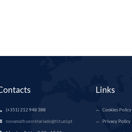
Contacts
Links
(+351) 212 948 388
Cookies Policy
novamath.secretariado@fct.unl.pt
Privacy Policy